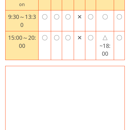
on
9:30～13:3
〇
〇
〇
✕
〇
〇
〇
0
15:00～20:
〇
〇
〇
✕
〇
△
〇
00
~18:
00