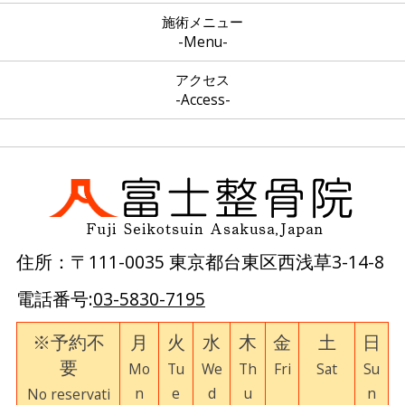
施術メニュー
-Menu-
アクセス
-Access-
住所：〒111-0035 東京都台東区西浅草3-14-8
電話番号:
03-5830-7195
※予約不
月
火
水
木
金
土
日
要
Mo
Tu
We
Th
Fri
Sat
Su
n
e
d
u
n
No reservati